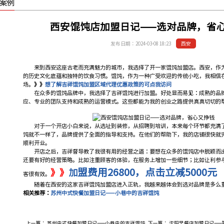
案例
西安馄饨店加盟日记——选对品牌，省
发布日期：2024-03-08 18:23
西安
来到西安这座古老而充满魅力的城市，我选择了开一家馄饨加盟店。西安，作为
的历史文化底蕴和独特的饮食习惯。馄饨，作为一种广受欢迎的传统小吃，我相信
场。
》》
想了解吉祥馄饨加盟区域代理优惠政策的可点我访问
在众多的馄饨品牌中，我选择了吉祥馄饨进行加盟。好处显而易见：成熟的品牌
应、专业的团队支持和成熟的运营模式。这些都能为我的创业之路提供真真切切的
对于一个开店小白来说，从选址到装修，从招聘到培训，本来每个环节都充满了
饨就不一样了，品牌提供了全面的指导和支持。在他们的帮助下，我的店铺很快就
顺利开业。
开店之后，吉祥督导教了我很有用的经营之道：要想在众多的馄饨店中脱颖而出
还要有好的经营策略。比如注重顾客的体验，在服务上增加一些细节；比如让利参
盟费用26800，点击立减5000元
》》
加
客很有效。
随着在西安的这家吉祥馄饨加盟店进入正轨，我越来越体会到选对品牌是多么
相关推荐：
苏州中式快餐加盟日记——小巷中的吉祥馄饨
上一篇：
苏州中式快餐加盟日记——小巷中的吉祥馄饨
下一篇：
沈阳早餐店加盟日记——第