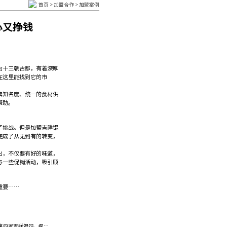
首页
>
加盟合作
>
加盟案例
心又挣钱
十三朝古都，有着深厚
在这里能找到它的市
知名度、统一的食材供
帮助。
挑战。但是加盟吉祥馄
完成了从无到有的转变，
，不仅要有好的味道，
与一些促销活动，吸引顾
重要……
四家吉祥馄饨，提上日程