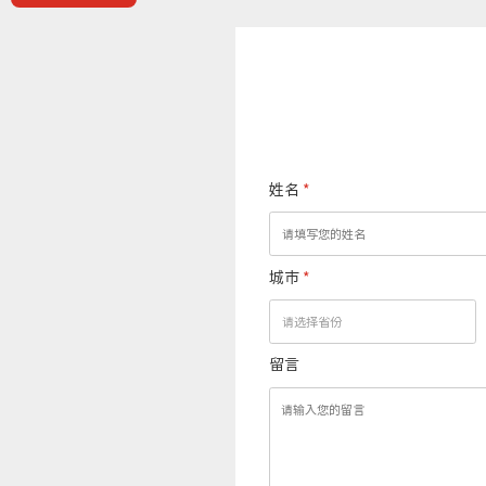
姓名
*
城市
*
留言