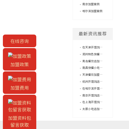
南京加盟案例
哈尔滨加盟案例
最新资讯推荐
在线咨询
在天津开馄饨店利润如何?吉祥馄饨解锁津城餐饮创业新路径
郑州特色快餐店加盟品牌推荐：吉祥馄饨27年成熟体系护航创业
青岛餐饮店加盟品牌怎么选？吉祥馄饨以成熟模式解锁创业新路径
加盟政策
南昌快餐小吃加盟品牌优选：27年吉祥馄饨，多场景轻资产创业好选择
天津餐饮加盟店创业指南：吉祥馄饨何以成为多场景布局的稳妥选择
杭州开馄饨店赚钱吗？27年吉祥馄饨多场景经营带来稳定创业路径
加盟费用
在哈尔滨开馄饨店赚钱吗？深耕27年吉祥馄饨适配冰城多元创业市场
南京开馄饨店成本多少？吉祥馄饨轻量小店适配南京多元创业市场
在上海开馄饨店利润如何？吉祥馄饨多场景下的盈利路径解析
太原小吃店加盟费用怎么规划？吉祥馄饨27年连锁品牌适配本地多元创业场景
加盟资料包
留言获取