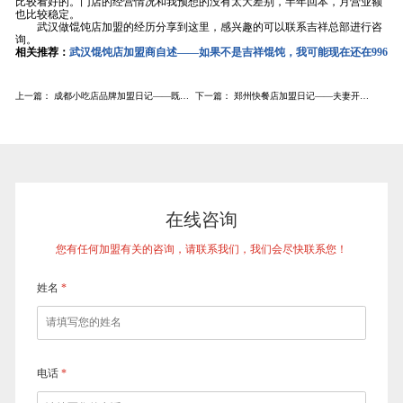
比较看好的。门店的经营情况和我预想的没有太大差别，半年回本，月营业额
也比较稳定。
武汉做馄饨店加盟的经历分享到这里，感兴趣的可以联系吉祥总部进行咨
询。
相关推荐：
武汉馄饨店加盟商自述——如果不是吉祥馄饨，我可能现在还在996
上一篇：
成都小吃店品牌加盟日记——既然成都小吃很卷，那就来点不一样的
下一篇：
郑州快餐店加盟日记——夫妻开了一家吉祥馄饨，现在是第6年了
在线咨询
您有任何加盟有关的咨询，请联系我们，我们会尽快联系您！
姓名
*
电话
*