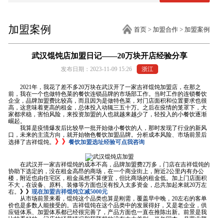
加盟案例
首页
>
加盟合作
>
加盟案例
武汉馄饨店加盟日记——20万块开店经验分享
发布日期：2023-11-09 15:26
浙江
2021年，我花了差不多20万块在武汉开了一家吉祥馄饨加盟店，在那之
前，我在一个也做特色菜的餐饮连锁品牌的市场部工作。当时工作的连锁餐饮
企业，品牌加盟费比较高，而且因为是做特色菜，对门店面积和位置要求也很
高，这意味着更高的租金，总体投入动辄三五十万。之后在疫情的笼罩下，大
家都求稳，害怕风险，来投资加盟的人也就越来越少了，轻投入的小餐饮逐渐
崛起。
我算是疫情爆发后比较早一批开始做小餐饮的人，那时发现了行业的新风
口，未来的主流方向，就开始物色餐饮加盟品牌。分析成本风险、市场前景后
》》
选择了吉祥馄饨。
餐饮加盟选址经验可点我咨询
在武汉开一家吉祥馄饨的成本不高，品牌加盟费2万多，门店在吉祥馄饨的
协助下选定的，没在租金高昂的商场，在一个商业街上，附近2公里内有办公
楼，附近也由住宅区，租金虽然不算便宜，但比商场的租金低。加上门店面积
不大，在设备、原料、装修等方面也没有投入太多资金，总共加起来就20万左
右。
》》
现在加盟吉祥馄饨立减5000元
从市场前景来看，馄饨这个品类也算是刚需，覆盖早中晚，20左右的客单
价也是多数人能接受的。吉祥馄饨在这个品类中的发展得好，又是老企业，供
应链体系、加盟体系都已经很完善了，产品方面也一直在推陈出新。前景是我