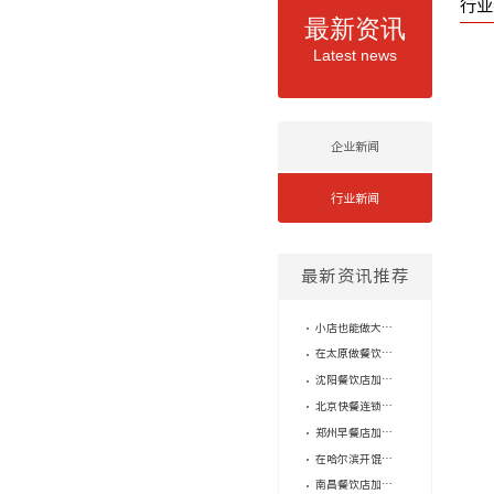
行业
最新资讯
Latest news
企业新闻
行业新闻
最新资讯推荐
小店也能做大生意：长春快餐店品牌加盟如何靠标准化实现轻量化运营？
在太原做餐饮店加盟，口味统一这道坎怎么过？
沈阳餐饮店加盟，怎么判断品牌的供应链是不是“坑”？
北京快餐连锁品牌有哪些？加盟门槛高吗？
郑州早餐店加盟费用高？小店模式才是突破口！
在哈尔滨开馄饨店赚钱吗？老品牌的轻量模式给你答案
南昌餐饮店加盟品牌里，为什么馄饨这个小店模型反而最稳