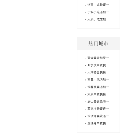
济南中式快餐加盟品牌，小本创业选哪个更稳？
宁波小吃店加盟有推荐的品牌吗？费用大概要多少？
太原小吃店加盟费用解析：低投入高赋能，抢占流量新机遇
热门城市
天津餐饮加盟店，2个人就能经营？
哈尔滨中式快餐加盟吉祥馄饨，你将获得什么？
天津特色快餐店加盟——我与吉祥馄饨的故事
南昌小吃店加盟品牌：一位加盟商的逆袭之路
长春快餐店加盟费用，怎么精打细算？
太原中式快餐，加盟还是单干？
唐山餐饮品牌加盟的注意事项？
石家庄快餐连锁品牌怎么选？供应链能力很重要！
长沙开餐饮店，加盟品牌怎么选？
深圳开中式快餐加盟店怎么省钱？