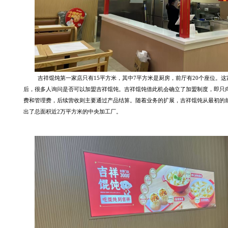
吉祥馄饨第一家店只有
15平方米，其中7平方米是厨房，前厅有20个座位。
后，很多人询问是否可以加盟吉祥馄饨。吉祥馄饨借此机会确立了加盟制度，即只
费和管理费，后续营收则主要通过产品结算。随着业务的扩展，吉祥馄饨从最初的
出了总面积近2万平方米的中央加工厂。