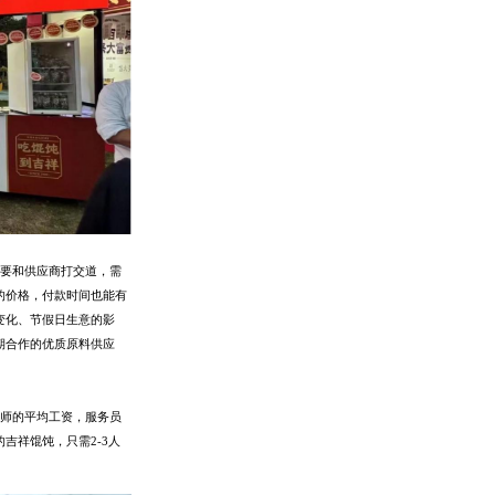
要和供应商
打交道，
需
的价格，付款时间也能
有
变化、节假日生意
的影
期合作的优质原料供应
师
的平均
工资，服务员
的吉祥馄饨，只需
2-3人