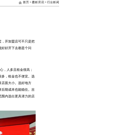
首页
>
最新资讯
>
行业新闻
过，开加盟店可不只是把
能好好开下去
都是个问
。
心，人多
且
租金
很
高；
很多
，租金也不便宜
。
选
算店面大小。
选好地方
样后期
成本也能稳住。
吉
范围内选出更具潜力的店