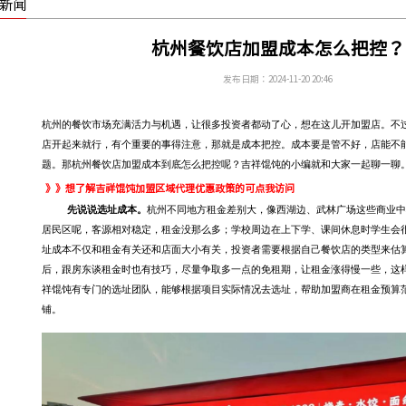
新闻
杭州餐饮店加盟成本怎么把控？
发布日期：2024-11-20 20:46
杭州的餐饮市场充满活力与机遇，让很多投资者都动了心，想在这儿开加盟店。不
店开起来就行，有个重要的事得注意，那就是成本把控。成本要是管不好，店能不
题
。那杭州餐饮店加盟成本到底
怎么
把控呢？
吉祥馄饨的小编就和大家一起聊一聊
》》想了解吉祥馄饨加盟区域代理优惠政策的可点我访问
先说说选址成本。
杭州不同地方租金差别大，像西湖边、武林广场这些商业中
居民区呢，客源相对稳定，租金没那么
多
；学校周边在上下学、课间休息时学生会
址成本不仅和租金有关还和店面大小有关，投资者需要
根据自己餐饮店的类型来
估
后，跟房东谈租金时
也有技巧
，尽量争取多一点的免租期，让租金涨得慢一些，
这
祥馄饨有专门的选址团队，能够根据项目实际情况去选址，帮助加盟商在租金预算
铺。