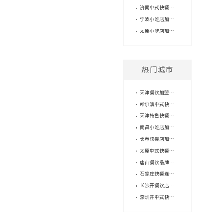
济南中式快餐加盟品牌，小本创业选哪个更稳？
宁波小吃店加盟有推荐的品牌吗？费用大概要多少？
太原小吃店加盟费用解析：低投入高赋能，抢占流量新机遇
热门城市
天津餐饮加盟店，2个人就能经营？
哈尔滨中式快餐加盟吉祥馄饨，你将获得什么？
天津特色快餐店加盟——我与吉祥馄饨的故事
南昌小吃店加盟品牌：一位加盟商的逆袭之路
长春快餐店加盟费用，怎么精打细算？
太原中式快餐，加盟还是单干？
唐山餐饮品牌加盟的注意事项？
石家庄快餐连锁品牌怎么选？供应链能力很重要！
长沙开餐饮店，加盟品牌怎么选？
深圳开中式快餐加盟店怎么省钱？