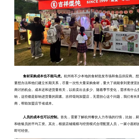
食材采购成本也不能马虎。
杭州有不少本地的食材批发市场
和食品供应商
。
想
要想办法
和他们
建立长期关系，
尽量一次性大量采购食材，
量大了就能拿到更便宜
商讨的机会
。
成本还和
进货量
有关
，以前卖出去多少、
随着
季节
变化，
需求
有什么
响
，这些都
是影响进货量的因素
。
吉祥馄饨加盟店，无需担心这个问题，我们有长
商，帮助加盟店节省成本。
人员
的
成本
也可以控制
。
首先，需要
了解杭州餐饮人力市场
的
行情，
比如，
厨
和收银员
的平均工资
。
其次，
根据店铺规模与经营模式合理配置人员，
一家小面积
即可经营
。