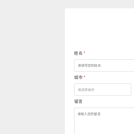
姓名
*
城市
*
留言