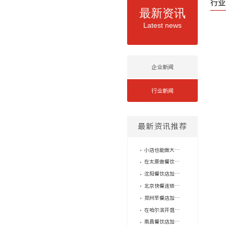
行业
最新资讯
Latest news
企业新闻
行业新闻
最新资讯推荐
小店也能做大生意：长春快餐店品牌加盟如何靠标准化实现轻量化运营？
在太原做餐饮店加盟，口味统一这道坎怎么过？
沈阳餐饮店加盟，怎么判断品牌的供应链是不是“坑”？
北京快餐连锁品牌有哪些？加盟门槛高吗？
郑州早餐店加盟费用高？小店模式才是突破口！
在哈尔滨开馄饨店赚钱吗？老品牌的轻量模式给你答案
南昌餐饮店加盟品牌里，为什么馄饨这个小店模型反而最稳