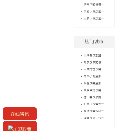
济南中式快餐加盟品牌，小本创业选哪个更稳？
宁波小吃店加盟有推荐的品牌吗？费用大概要多少？
太原小吃店加盟费用解析：低投入高赋能，抢占流量新机遇
热门城市
天津餐饮加盟店，2个人就能经营？
哈尔滨中式快餐加盟吉祥馄饨，你将获得什么？
天津特色快餐店加盟——我与吉祥馄饨的故事
南昌小吃店加盟品牌：一位加盟商的逆袭之路
长春快餐店加盟费用，怎么精打细算？
太原中式快餐，加盟还是单干？
唐山餐饮品牌加盟的注意事项？
石家庄快餐连锁品牌怎么选？供应链能力很重要！
长沙开餐饮店，加盟品牌怎么选？
在线咨询
深圳开中式快餐加盟店怎么省钱？