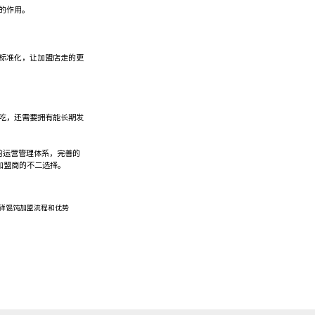
的作用。
标准化，让加盟店走的更
吃，还需要拥有能长期发
的运营管理体系，完善的
加盟商的不二选择。
祥馄饨加盟流程和优势