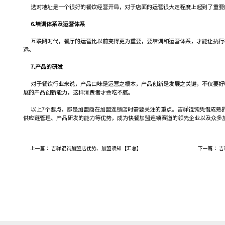
选对地址是一个很好的餐饮经营开局，对于店面的运营很大定程度上起到了重要
6.培训体系及运营体系
互联网时代，餐厅的运营比以前变得更为重要，要培训和运营体系，才能让执行
远。
7.产品的研发
对于餐饮行业来说，产品口味是运营之根本，产品创新是发展之关键，不仅要好
展的产品创新能力，这样消费者才会吃不腻。
以上7个要点，都是加盟商在加盟连锁店时需要关注的重点。吉祥馄饨凭借成熟
供应链管理、产品研发的能力等优势，成为快餐加盟连锁赛道的领先企业以及众多
上一篇：
吉祥馄饨加盟店优势、加盟须知【汇总】
下一篇：
吉