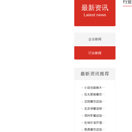
行业
最新资讯
Latest news
企业新闻
行业新闻
最新资讯推荐
小店也能做大生意：长春快餐店品牌加盟如何靠标准化实现轻量化运营？
在太原做餐饮店加盟，口味统一这道坎怎么过？
沈阳餐饮店加盟，怎么判断品牌的供应链是不是“坑”？
北京快餐连锁品牌有哪些？加盟门槛高吗？
郑州早餐店加盟费用高？小店模式才是突破口！
在哈尔滨开馄饨店赚钱吗？老品牌的轻量模式给你答案
南昌餐饮店加盟品牌里，为什么馄饨这个小店模型反而最稳