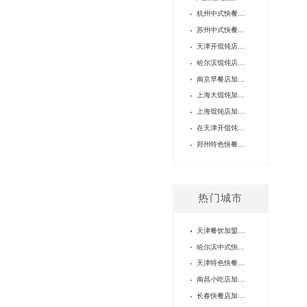
杭州中式快餐加盟选什么项目？吉祥馄饨多元场景创业优势解析
苏州中式快餐品牌加盟店如何选？吉祥馄饨打造稳健创业路径
天津开馄饨店要多少钱？吉祥馄饨以成熟体系护航餐饮创业
哈尔滨馄饨店加盟费解析：吉祥馄饨打造全时段餐饮创业方案
南京早餐店加盟怎么选？吉祥馄饨全时段经营解锁餐饮创业新可能
上海大馄饨加盟：27年品牌赋能，全场景经营的稳健创业选择
上海馄饨店加盟品牌——吉祥馄饨，能为加盟伙伴做什么？
在天津开馄饨店利润如何?吉祥馄饨解锁津城餐饮创业新路径
郑州特色快餐店加盟品牌推荐：吉祥馄饨27年成熟体系护航创业
热门城市
天津餐饮加盟店，2个人就能经营？
哈尔滨中式快餐加盟吉祥馄饨，你将获得什么？
天津特色快餐店加盟——我与吉祥馄饨的故事
南昌小吃店加盟品牌：一位加盟商的逆袭之路
长春快餐店加盟费用，怎么精打细算？