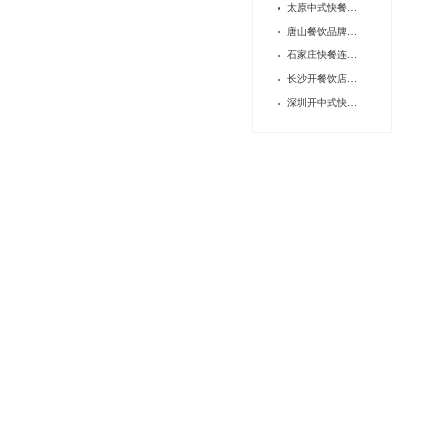
太原中式快餐，加盟还是单干？
唐山餐饮品牌加盟的注意事项？
石家庄快餐连锁品牌怎么选？供应链能力很重要！
长沙开餐饮店，加盟品牌怎么选？
深圳开中式快餐加盟店怎么省钱？