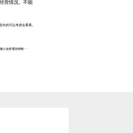
经营情况。不能
有意向的可以考虑去看看。
虾馄饨惊艳出圈全国热销