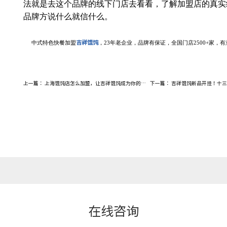
法就是去这个品牌的线下门店去看看，了解加盟店的真实
品牌方说什么就信什么。
吉祥馄饨
中式特色快餐加盟
，
23年老企业，品牌有保证，全国门店2500+家，
上一篇：
上海馄饨店怎么加盟，让吉祥馄饨成为你的靠山
下一篇：
吉祥馄饨新品开挂！十三香小龙
在线咨询