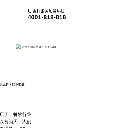
吉祥馄饨加盟热线
4001-818-818
首页
>
最新资讯
>
行业新闻
怎么样？能不能赚
饮店了，餐饮行业
以食为天，人们