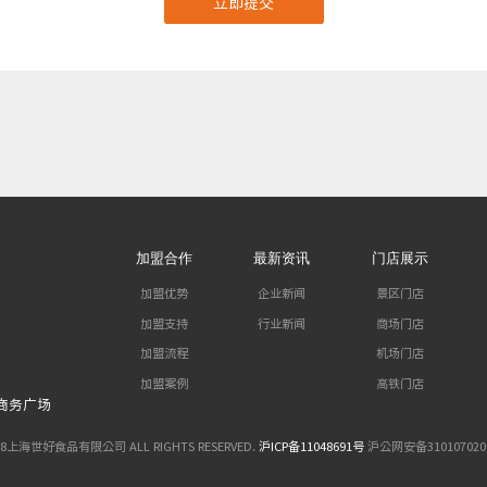
加盟合作
最新资讯
门店展示
加盟优势
企业新闻
景区门店
加盟支持
行业新闻
商场门店
加盟流程
机场门店
加盟案例
高铁门店
商务广场
18上海世好食品有限公司 ALL RIGHTS RESERVED.
沪ICP备11048691号
沪公网安备310107020