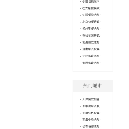
小店也能做大生意：长春快餐店品牌加盟如何靠标准化实现轻量化运营？
在太原做餐饮店加盟，口味统一这道坎怎么过？
沈阳餐饮店加盟，怎么判断品牌的供应链是不是“坑”？
北京快餐连锁品牌有哪些？加盟门槛高吗？
郑州早餐店加盟费用高？小店模式才是突破口！
在哈尔滨开馄饨店赚钱吗？老品牌的轻量模式给你答案
南昌餐饮店加盟品牌里，为什么馄饨这个小店模型反而最稳
济南中式快餐加盟品牌，小本创业选哪个更稳？
宁波小吃店加盟有推荐的品牌吗？费用大概要多少？
太原小吃店加盟费用解析：低投入高赋能，抢占流量新机遇
热门城市
天津餐饮加盟店，2个人就能经营？
哈尔滨中式快餐加盟吉祥馄饨，你将获得什么？
天津特色快餐店加盟——我与吉祥馄饨的故事
南昌小吃店加盟品牌：一位加盟商的逆袭之路
长春快餐店加盟费用，怎么精打细算？