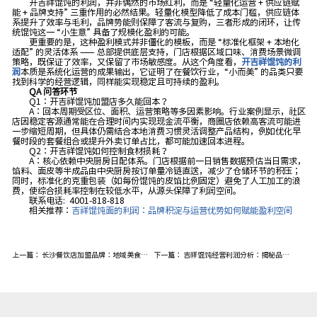
开吉祥馄饨的利润，并非偶然的市场红利，而是 “轻量化运营 + 供应链赋
能 + 品牌支持” 三重作用的必然结果。轻量化模型降低了成本门槛，供应链体
系提升了效率与毛利，品牌势能则保障了客流与复购，三者形成的闭环，让传
统馄饨这一 “小生意” 具备了规模化盈利的可能。
更重要的是，这种盈利模式并非僵化的模板，而是 “标准化框架 + 本地化
适配” 的灵活体系 —— 总部提供底层支持，门店根据区域口味、消费场景微调
策略，既保证了效率，又保留了市场敏感度。从这个角度看，
开吉祥馄饨的利
润
本质是系统化运营的成果输出，它证明了在餐饮行业，“小而美” 的品类只要
找到科学的经营逻辑，同样能实现稳定且可持续的盈利。
QA 问答环节
Q1：开吉祥馄饨加盟店多久能回本？
A：回本周期受区位、面积、运营策略等多因素影响。行业案例显示，社区
店因稳定客源通常能在合理时间内实现现金流平衡，商圈店依赖高客流可能进
一步缩短周期，但具体仍需结合本地消费习惯灵活调整产品结构，例如优化早
餐时段的套餐组合或提升外卖订单占比，都可能加速回本进程。
Q2：开吉祥馄饨如何控制食材损耗？
A：核心依赖中央厨房日配体系。门店根据前一日销售数据预估当日需求，
馅料、面皮等半成品由中央厨房按订单量冷链直送，减少了仓储环节的积压；
同时，标准化的克重包装（如每份馄饨的皮馅比例固定）避免了人工加工的浪
费，使综合损耗率控制在较低水平，从源头保障了利润空间。
联系电话: 4001-818-818
相关推荐：
吉祥馄饨面的利润：品牌积淀与运营优势如何赋能盈利空间
上一篇：
长沙餐饮店加盟品牌：地域美食市场化的发展逻辑
下一篇：
吉祥馄饨经营利润分析：揭秘品牌稳健发展的财务密码