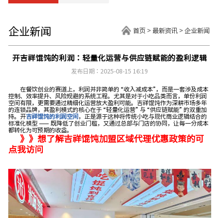
企业新闻
首页
>
最新资讯
>
企业新闻
开吉祥馄饨的利润：轻量化运营与供应链赋能的盈利逻辑
发布日期：2025-08-15 16:19
在餐饮创业的赛道上，利润并非简单的 “收入减成本”，而是一套涉及成本
控制、效率提升、风险规避的系统工程。尤其是对于小吃品类而言，单份利润
空间有限，更需要通过精细化运营放大盈利可能。吉祥馄饨作为深耕市场多年
的连锁品牌，其盈利模式的核心在于 “轻量化运营” 与 “供应链赋能” 的双重加
持。开
吉祥馄饨的利润空间
，正是源于这种将传统小吃与现代商业逻辑结合的
标准化模型 —— 既降低了创业门槛，又通过总部与门店的协同，让每一分成本
都转化为可预期的收益。
》》想了解吉祥馄饨加盟区域代理优惠政策的可
点我访问