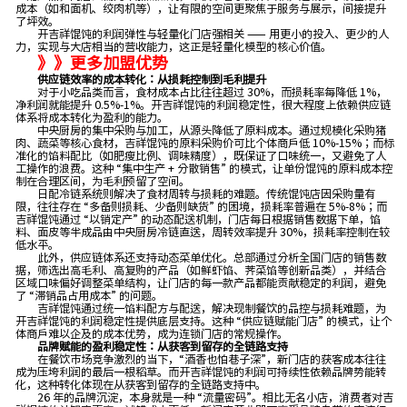
成本（如和面机、绞肉机等），让有限的空间更聚焦于服务与展示，间接提升
了坪效。
开吉祥馄饨的利润弹性与轻量化门店强相关 —— 用更小的投入、更少的人
力，实现与大店相当的营收能力，这正是轻量化模型的核心价值。
》》更多加盟优势
供应链效率的成本转化：从损耗控制到毛利提升
对于小吃品类而言，食材成本占比往往超过 30%，而损耗率每降低 1%，
净利润就能提升 0.5%-1%。开吉祥馄饨的利润稳定性，很大程度上依赖供应链
体系将成本转化为盈利的能力。
中央厨房的集中采购与加工，从源头降低了原料成本。通过规模化采购猪
肉、蔬菜等核心食材，吉祥馄饨的原料采购价可比个体商户低 10%-15%；而标
准化的馅料配比（如肥瘦比例、调味精度），既保证了口味统一，又避免了人
工操作的浪费。这种 “集中生产 + 分散销售” 的模式，让单份馄饨的原料成本控
制在合理区间，为毛利预留了空间。
日配冷链系统则解决了食材周转与损耗的难题。传统馄饨店因采购量有
限，往往存在 “多备则损耗、少备则缺货” 的困境，损耗率普遍在 5%-8%；而
吉祥馄饨通过 “以销定产” 的动态配送机制，门店每日根据销售数据下单，馅
料、面皮等半成品由中央厨房冷链直送，周转效率提升 30%，损耗率控制在较
低水平。
此外，供应链体系还支持动态菜单优化。总部通过分析全国门店的销售数
据，筛选出高毛利、高复购的产品（如鲜虾馅、荠菜馅等创新品类），并结合
区域口味偏好调整菜单结构，让门店的每一款产品都能贡献稳定的利润，避免
了 “滞销品占用成本” 的问题。
吉祥馄饨通过统一馅料配方与配送，解决现制餐饮的品控与损耗难题，为
开吉祥馄饨的利润稳定性提供底层支持。这种 “供应链赋能门店” 的模式，让个
体商户难以企及的成本优势，成为连锁门店的常规操作。
品牌赋能的盈利稳定性：从获客到留存的全链路支持
在餐饮市场竞争激烈的当下，“酒香也怕巷子深”，新门店的获客成本往往
成为压垮利润的最后一根稻草。而开吉祥馄饨的利润可持续性依赖品牌势能转
化，这种转化体现在从获客到留存的全链路支持中。
26 年的品牌沉淀，本身就是一种 “流量密码”。相比无名小店，消费者对吉