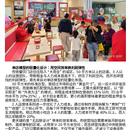
单店模型的轻量化设计：用空间效率换利润弹性
传统餐饮门店往往陷入 “大而全” 的误区，50 平方米以上的店面、3 人以
上的运营团队，导致租金与人力成本居高不下，挤压了利润空间。而开吉祥馄
饨的利润弹性，首先来自对单店模型的轻量化改造。
30 平方米的标准店型，是经过市场验证的 “黄金尺寸”。这一设计并非盲目
压缩空间，而是精准匹配馄饨品类的消费场景 —— 无需大面积堂食区，以 “即
买即走” 和 “外卖为主” 的模式，将租金成本控制在营收的 15% 以内（行业平
均水平为 20%-25%）。对于创业者而言，更小的面积意味着更低的租金押金与
装修投入，初期资金压力显著降低。
2 人运营体系则进一步优化了人力成本。通过将制作流程拆解为 “煮制”“打
包”“收银” 三个核心环节，且每个环节都有标准化操作手册，两名员工即可完成
全流程服务。相比传统小吃店 3-4 人的配置，人力成本可节省 40% 以上，而人
效比却能提升 20%。
更关键的是 “无后厨设计” 带来的效率革命。传统馄饨店需要单独开辟馅料
制作、面皮擀制的区域，占用至少 20 平方米空间；而吉祥馄饨通过中央厨房统
一配产品，门店只需简单加热煮制，不仅节省了操作面积，还减少了设备采购