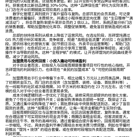
祥馄饨的认知度更高，试错成本更低，新门店开业即可享受品牌自带的客流红
利，获客成本比新创品牌低 30%-50%。这种 “品牌信任度” 转化为实际消费，
让门店在开业初期就能实现较高的上座率。
数字化管理工具则提升了客户留存与复购。总部开发的会员系统，可记录
消费者的点餐偏好、消费频次，并通过小程序推送定向优惠（如 “生日赠券”“满
减活动”），将会员复购率提升至非会员的 2 倍以上。同时，系统还能分析门店
的销售数据，帮助加盟商优化库存、调整促销策略，避免盲目营销造成的成本
浪费。
总部的扶持体系则从根本上降低了运营风险。在选址阶段，吉祥馄饨通过
GIS 热力图分析区域客流、竞争密度，规避 “高租金低流量” 的坑位；在运营阶
段，提供标准化的营销方案（如节假日活动、外卖平台运营策略），帮助门店
激活客单价；在危机应对上，总部会分享用工管理、食材保鲜等经验，减少因
操作不当导致的损失。这种 “全程护航” 的模式，让开吉祥馄饨的利润曲线更平
稳，减少了波动风险。
加盟费用与投资回报：小投入撬动可持续盈利
对于创业者而言，初始投入与回报周期是衡量项目可行性的核心指标。开
吉祥馄饨的利润吸引力，也体现在 “亲民的加盟成本” 与 “可控的回报周期”
上。
加盟费用处于行业中等偏下水平，相比动辄 5 万元以上的同类品牌，降低
了初期资金压力。而门店的总投资（含加盟费、装修、设备、首批原料等），
在一线城市的社区或次级商圈，30 平方米的标准店约在 23 万元左右，这个规
模的投入对于中小创业者而言更易承受。
成本分摊逻辑则进一步优化了现金流。装修采用总部提供的标准化方案，
避免了个性化设计的额外开支；设备采购清单由总部统一制定，既保证了品
质，又通过集中采购降低了单价；首批原料由中央厨房配送到店，减少了盲目
囤货的浪费。这种 “按需投入” 的模式，让每一笔资金都能产生实际价值。
回报周期则因区位与运营效率而异。社区店因客源稳定、复购率高，通常
在合理运营下可实现较快的现金流平衡；商圈店虽租金较高，但客流密度大，
若能抓住午市、晚市的高峰时段，通过套餐组合提升客单价，回报周期可能进
一步缩短。不过，具体的盈利节奏仍需结合本地消费习惯调整，例如在早餐时
段推出 “馄饨 + 烧饼” 的组合套餐，或在夜宵时段增加外卖配送范围，都能加速
利润积累。