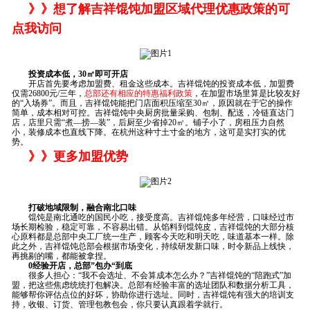
》》想了解吉祥馄饨加盟区域代理优惠政策的可
点我访问
投资成本低，30㎡即可开店
开店首先要考虑加盟费、租金这些成本。吉祥馄饨的投资成本低，加盟费
仅需26800元/三年，
总部还有相应的特惠福利政策
，在加盟市场里算是比较友好
的“入场券”。而且，吉祥馄饨能把门店面积压缩至30㎡，原因就在于它的操作
简单，成本相对可控。吉祥馄饨中央厨房批量采购、包制、配送，冷链直达门
店，店里只需“煮—捞—装”，后厨至少省掉20㎡。铺子小了，房租压力自然
小，装修成本也直线下降。在杭州这种寸土寸金的地方，这可是实打实的优
势。
》》更多加盟优势
打破地域限制，融合南北口味
馄饨是南北通吃的国民小吃，接受度高。吉祥馄饨多年经营，口味经过市
场长期检验，稳定可靠，不容易出错。从馅料到馄饨皮，吉祥馄饨的大部分核
心原料都是总部中央工厂统一生产，顾客今天吃和明天吃，味道基本一样。除
此之外，吉祥馄饨总部会根据市场变化，持续研发新口味，时令新品上线快，
再挑剔的嘴，都能被拿捏。
0经验开店，总部”包办“到底
很多人担心：“我不会选址、不会算成本怎么办？”吉祥馄饨的“陪跑式”加
盟，把这些焦虑统统打包解决。总部有经验丰富的选址团队和数据分析工具，
能够帮你评估点位的好坏，协助你进行选址。同时，吉祥馄饨有强大的培训支
持，收银、订货、管理包教包会，你只要认真跟着学就行。