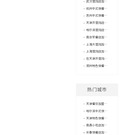
武汉馄饨店加盟费用参考：吉祥馄饨多元场景下的创业选择
杭州中式快餐加盟选什么项目？吉祥馄饨多元场景创业优势解析
苏州中式快餐品牌加盟店如何选？吉祥馄饨打造稳健创业路径
天津开馄饨店要多少钱？吉祥馄饨以成熟体系护航餐饮创业
哈尔滨馄饨店加盟费解析：吉祥馄饨打造全时段餐饮创业方案
南京早餐店加盟怎么选？吉祥馄饨全时段经营解锁餐饮创业新可能
上海大馄饨加盟：27年品牌赋能，全场景经营的稳健创业选择
上海馄饨店加盟品牌——吉祥馄饨，能为加盟伙伴做什么？
在天津开馄饨店利润如何?吉祥馄饨解锁津城餐饮创业新路径
郑州特色快餐店加盟品牌推荐：吉祥馄饨27年成熟体系护航创业
热门城市
天津餐饮加盟店，2个人就能经营？
哈尔滨中式快餐加盟吉祥馄饨，你将获得什么？
天津特色快餐店加盟——我与吉祥馄饨的故事
南昌小吃店加盟品牌：一位加盟商的逆袭之路
长春快餐店加盟费用，怎么精打细算？