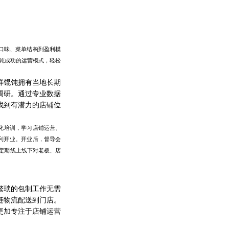
口味、菜单结构到盈利模
馄饨成功的运营模式，轻松
祥馄饨拥有当地长期
调研。通过专业数据
找到有
潜力的店铺位
统化培训，学习店铺运营、
利开业。开业后，督导会
定期线上线下对老板、店
繁琐的包制工作无需
链物流配送到门店。
更加专注于店铺运营