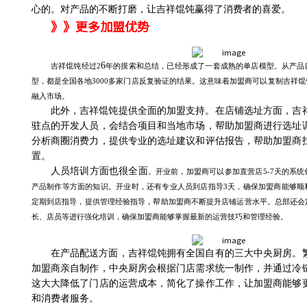
心的。
对产品的不断打磨，
让吉祥馄饨赢得了消费者
的喜爱
。
》》更多加盟优势
6
吉祥馄饨经过
2
年的摸索和总结，已经形成了一套成熟的单店模型。从产品
型，都是全国各地
3000多家门店反复验证的结果。这意味着加盟商可以复制吉祥
融入市场。
此外，
吉祥馄饨提供全面的加盟支持。在店铺选址方面，吉
驻点的开发人员，会结合项目和当地市场，帮助加盟商进行选址
分析商圈消费力，提供专业的选址建议和评估报告，
帮助
加盟商
置。
人员培训方面
也很全面
。开业前，加盟商可以参加直营店
5-7天的系
产品制作等方面的知识。开业时，还有专业人员到店指导3天，确保加盟商能够顺
定期到店指导，提供管理经验指导，帮助加盟商不断提升店铺运营水平。总部还会
长、店员等进行强化培训，确保加盟商能够掌握最新的运营技巧和管理经验。
在产品配送方面，吉祥馄饨拥有全国自有的三大中央厨房。
加盟商亲自制作，中央厨房会根据门店需求统一制作，并通过冷
这大大降低了门店的运营成本，简化了操作工作，让加盟商能够
和消费者服务。