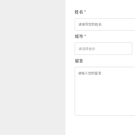
姓名
*
城市
*
留言