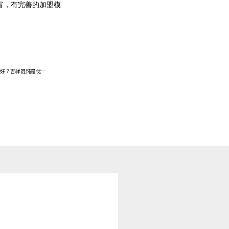
富，有完善的加盟模
？吉祥馄饨是优选！