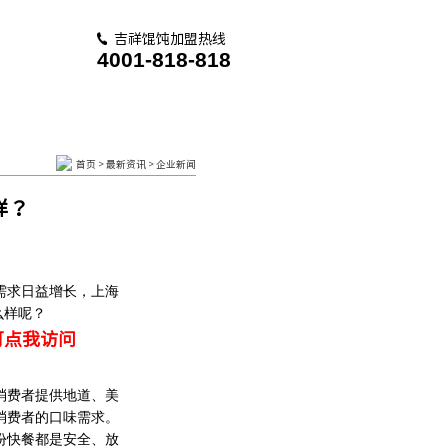
吉祥馄饨加盟热线
4001-818-818
首页
>
最新资讯
>
企业新闻
样？
需求日益增长，上海
么样呢？
可点我访问
消费者提供地道、美
消费者的口味需求。
份快餐都是安全、放