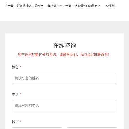
上一篇：
武汉馄饨店加盟日记——单店转加盟后，店铺活过来了
下一篇：
济南馄饨店加盟日记——32岁创业，我为什么选择吉祥馄饨
在线咨询
您有任何加盟有关的咨询，请联系我们，我们会尽快联系您！
姓名
*
电话
*
城市
*