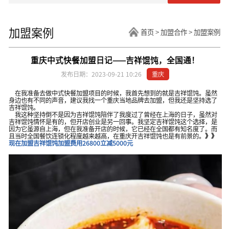
加盟案例
首页
>
加盟合作
>
加盟案例
重庆中式快餐加盟日记——吉祥馄饨，全国通！
发布日期：2023-09-21 10:26
重庆
在我准备去做中式快餐加盟项目的时候，我首先想到的就是吉祥馄饨。虽然
身边也有不同的声音，建议我找一个重庆当地品牌去加盟，但我还是坚持选了
吉祥馄饨。
我这种坚持倒不是因为吉祥馄饨陪伴了我度过了曾经在上海的日子，虽然对
吉祥馄饨情怀是有的，但开店创业是另一回事。我坚定吉祥馄饨这个选择，是
因为它虽源自上海，但在我准备开店的时候，它已经在全国都有知名度了。而
且当时全国餐饮连锁化程度越来越高，在重庆开吉祥馄饨也是有前景的。
》》
现在加盟吉祥馄饨加盟费用26800立减5000元