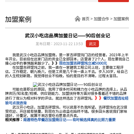
加盟案例
首页
>
加盟合作
>
加盟案例
武汉小吃店品牌加盟日记——90后创业记
发布日期：2023-11-22 13:53
武汉
我是武汉小吃店品牌加盟商，是一家吉祥馄饨门店的经营者，2023年上半
年开业，目前投在这家门店的资金已全部回本，店里请了2个人，现在要我自己
操心动手的事情越来越少了。
》》
现在加盟吉祥馄饨立减5000元
在加盟吉祥馄饨之前，我一直在一家建筑工程公司上班，主要做工程评
估，工作稳定、朝九晚六，但是工资是几千块一直上不去。步入30岁，给自己
的人生规划新路，我觉得创业不怕晚，怕的是目的不清晰，过程太盲目。
可能也是职业的原因，我用了很多时间和精力在小吃品牌的选择上，从品
牌资历/知名度/规模、供应链能力、加盟扶持等方面对很多看着还不错的品牌
》》
进行了我认为相对科学的评估，就这样选出了吉祥馄饨。
餐饮加盟选址经
验可点我咨询
武汉开小吃店，加盟吉祥馄饨，可以说是不负我所望。吉祥馄饨在武汉很
受欢迎，开店就有销量，到现在为止收益也始终不错。很多回头客说我们家味
道好，分量足，就算不来店里吃也愿意点外卖。
相关推荐：
南通特色早餐店加盟商日记——有时候选择真的比努力重要