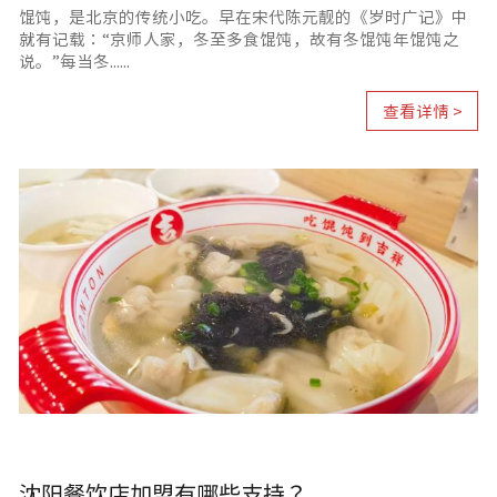
馄饨，是北京的传统小吃。早在宋代陈元靓的《岁时广记》中
就有记载：“京师人家，冬至多食馄饨，故有冬馄饨年馄饨之
说。”每当冬......
查看详情 >
沈阳餐饮店加盟有哪些支持？